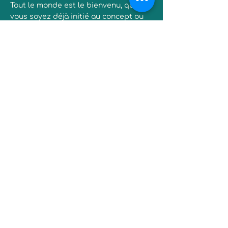
Tout le monde est le bienvenu, que
vous soyez déjà initié au concept ou
que vous découvriez à peine ce
passionnant monde de l'habitat
coopératif.
Vous n'avez qu'à apporter votre
curiosité, nous nous occupons du
reste !
Vous avez un projet à l'international ?
Le SAS d'accueil en anglais, c'est tous
les vendredis à 5 PM Central European
Time (Paris)
Sur Zoom
Salle
84704352235
Code 007
Recevez la lettre