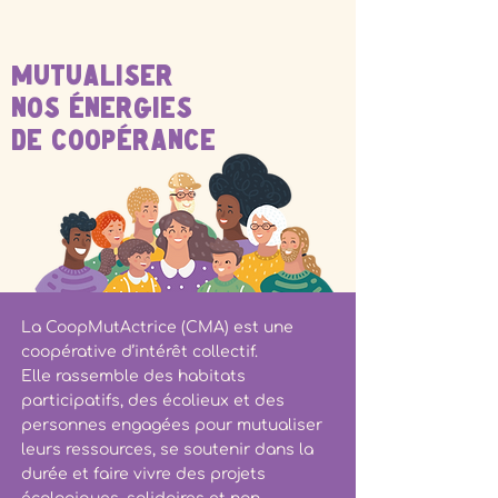
Mutualiser
nos énergies
de coopérance
La CoopMutActrice (CMA) est une
coopérative d’intérêt collectif.
Elle rassemble des habitats
participatifs, des écolieux et des
personnes engagées pour mutualiser
leurs ressources, se soutenir dans la
durée et faire vivre des projets