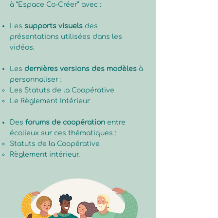
à “Espace Co-Créer” avec :
Les
supports visuels
des
présentations utilisées dans les
vidéos.
Les
dernières versions des modèles
à
personnaliser :
Les Statuts de la Coopérative
Le Règlement Intérieur
Des
forums de coopération
entre
écolieux sur ces thématiques :
Statuts de la Coopérative
Règlement intérieur.