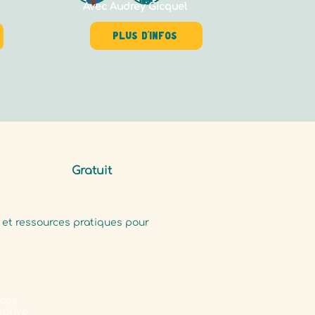
Avec Audrey Gicquel
Plus d'infos
Gratuit
t ressources pratiques pour
rces
rative