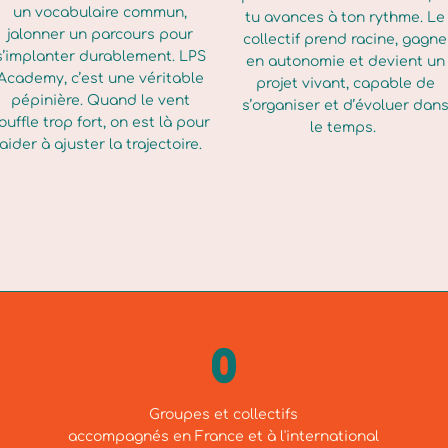
un vocabulaire commun,
tu avances à ton rythme. Le
jalonner un parcours pour
collectif prend racine, gagne
s’implanter durablement. LPS
en autonomie et devient un
Academy, c’est une véritable
projet vivant, capable de
pépinière. Quand le vent
s’organiser et d’évoluer dan
ouffle trop fort, on est là pour
le temps.
aider à ajuster la trajectoire.
0
Groupes et collectifs
accompagnés en France et à l'international