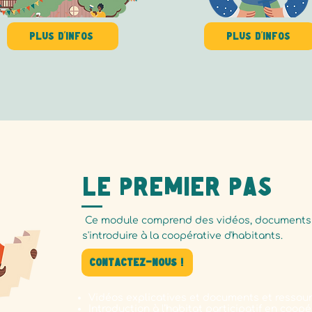
Plus d'infos
Plus d'infos
Le premier pas
Ce module comprend des vidéos, documents e
s'introduire à la coopérative d'habitants.
Contactez-nous !
Vidéos explicative
s
et d
ocuments et ressou
Introduction à l’habitat participatif en coopé