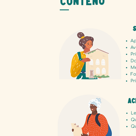
Contenu
S
Ap
Av
Pr
Do
Mé
Fo
Pr
Ac
Le
Qu
Qu