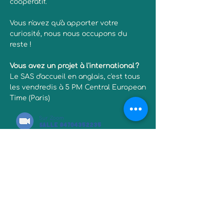
coopératif.
Vous n'avez qu'à apporter votre
curiosité, nous nous occupons du
reste !
Vous avez un projet à l'international ?
Le SAS d'accueil en anglais, c'est tous
les vendredis à 5 PM Central European
Time (Paris)
Sur Zoom
Salle
84704352235
Code 007
Recevez la lettre
d'information!